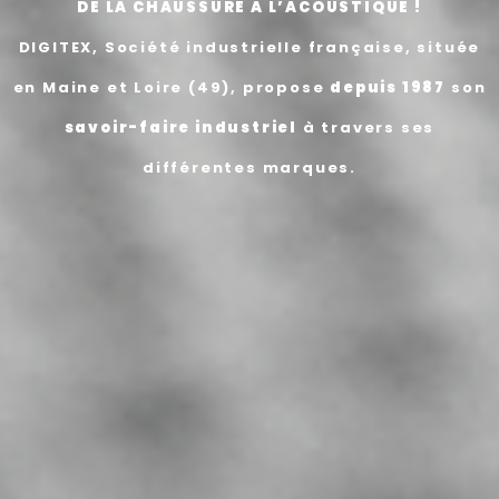
DE LA CHAUSSURE A L’ACOUSTIQUE !
DIGITEX, Société industrielle française, située
en Maine et Loire (49), propose
depuis 1987
son
savoir-faire industriel
à travers ses
différentes marques.