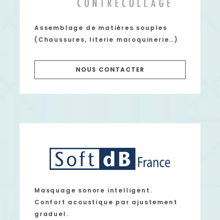
Assemblage de matières souples
(Chaussures, literie maroquinerie…)
NOUS CONTACTER
Masquage sonore intelligent.
Confort acoustique par ajustement
graduel.