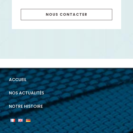
NOUS CONTACTER
ACCUEIL
NOS ACTUALITÉS
NOTRE HISTOIRE