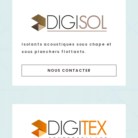
Isolants acoustiques sous chape et
sous planchers flottants.
NOUS CONTACTER