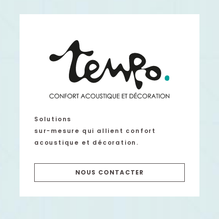
Solutions
sur-mesure qui allient confort
acoustique et décoration.
NOUS CONTACTER