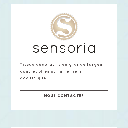
Tissus décoratifs en grande largeur,
contrecollés sur un envers
acoustique.
NOUS CONTACTER